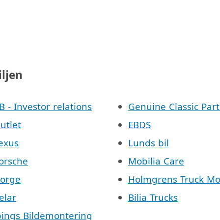
iljen
AB - Investor relations
Genuine Classic Part
Outlet
EBDS
Lexus
Lunds bil
Porsche
Mobilia Care
Norge
Holmgrens Truck Mo
elar
Bilia Trucks
pings Bildemontering