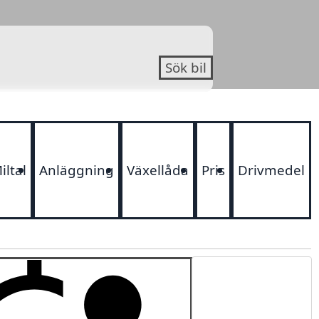
Sök bil
iltal
Anläggning
Växellåda
Pris
Drivmedel
Sortering