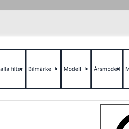
lla filter
Bilmärke
Modell
Årsmodell
M
1
1