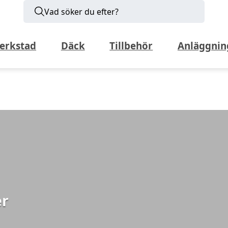
Vad söker du efter?
erkstad
Däck
Tillbehör
Anläggnin
er