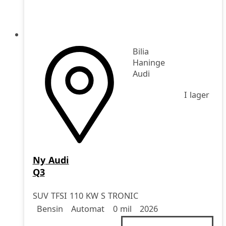
Bilia
Haninge
Audi
I lager
Ny
Audi
Q3
SUV TFSI 110 KW S TRONIC
Drivmedel
Drivmedel
Miltal
årsmodell
Bensin
Automat
0 mil
2026