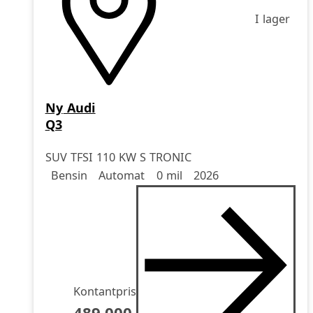
I lager
Ny
Audi
Q3
SUV TFSI 110 KW S TRONIC
Drivmedel
Drivmedel
Miltal
årsmodell
Bensin
Automat
0 mil
2026
Kontantpris
489.000