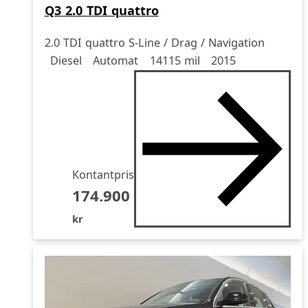
Q3 2.0 TDI quattro
2.0 TDI quattro S-Line / Drag / Navigation
Drivmedel
Drivmedel
Miltal
årsmodell
Diesel
Automat
14115 mil
2015
Kontantpris
174.900
kr