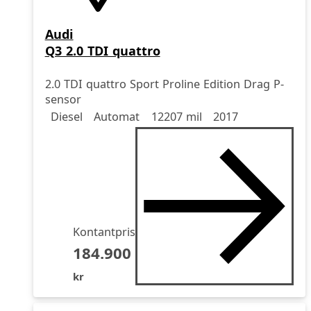
Audi
Q3 2.0 TDI quattro
2.0 TDI quattro Sport Proline Edition Drag P-
sensor
Drivmedel
Drivmedel
Miltal
årsmodell
Diesel
Automat
12207 mil
2017
Kontantpris
184.900
kr