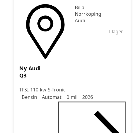
Bilia
Norrköping
Audi
I lager
Ny
Audi
Q3
TFSI 110 kw S-Tronic
Drivmedel
Drivmedel
Miltal
årsmodell
Bensin
Automat
0 mil
2026