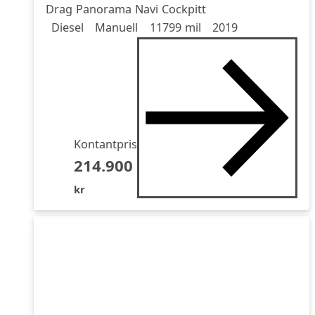
Drag Panorama Navi Cockpitt
Drivmedel
Drivmedel
Miltal
årsmodell
Diesel
Manuell
11799 mil
2019
Kontantpris
214.900
kr