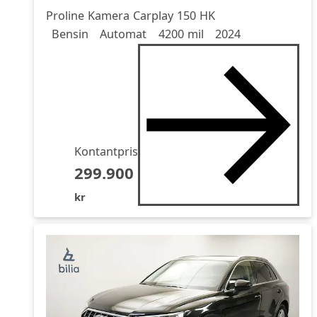
Proline Kamera Carplay 150 HK
Drivmedel
Drivmedel
Miltal
årsmodell
Bensin
Automat
4200 mil
2024
Kontantpris
299.900
kr