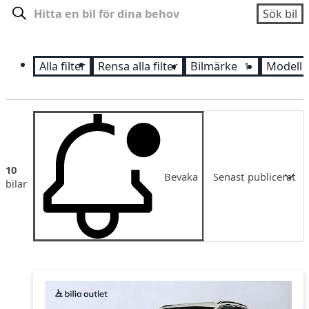
Sök
Sök bil
Alla filter
Rensa alla filter
Bilmärke
Modell
1
Sortering
10
Bevaka
Senast publicerat
bilar
Senast publicerat
Pris
Pris fallande