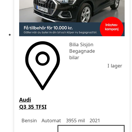
Bilia Sisjön
Begagnade
bilar
I lager
Audi
Q3 35 TFSI
Drivmedel
Drivmedel
Miltal
årsmodell
Bensin
Automat
3955 mil
2021