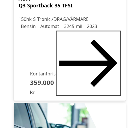
Q3 Sportback 35 TFSI
150hk S Tronic,/DRAG/VÄRMARE
Drivmedel
Drivmedel
Miltal
årsmodell
Bensin
Automat
3245 mil
2023
Kontantpris
359.000
kr