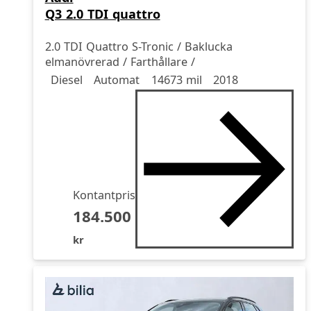
Q3 2.0 TDI quattro
2.0 TDI Quattro S-Tronic / Baklucka
elmanövrerad / Farthållare /
Drivmedel
Drivmedel
Miltal
årsmodell
Diesel
Automat
14673 mil
2018
Kontantpris
184.500
kr