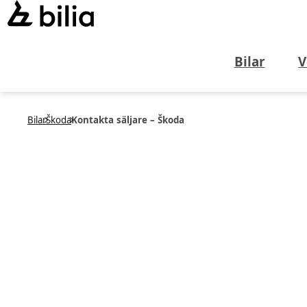
Bilar
V
Bilar
Škoda
Kontakta säljare – Škoda