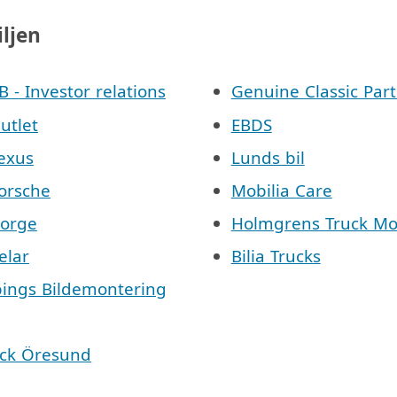
iljen
AB - Investor relations
Genuine Classic Part
Outlet
EBDS
Lexus
Lunds bil
Porsche
Mobilia Care
Norge
Holmgrens Truck Mo
elar
Bilia Trucks
pings Bildemontering
äck Öresund