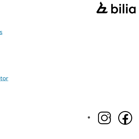
s
tor