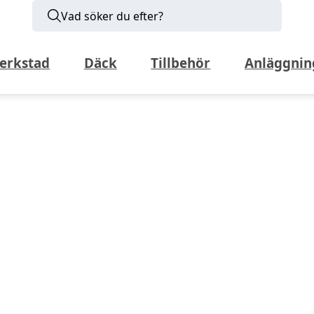
Vad söker du efter?
erkstad
Däck
Tillbehör
Anläggnin
Kontakta säljare