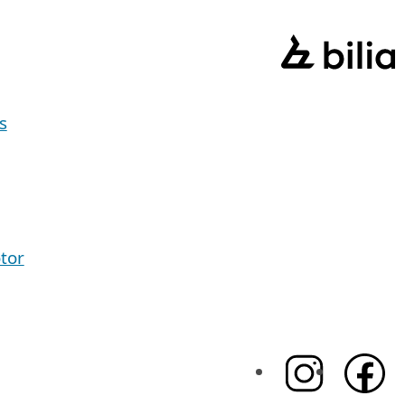
s
tor