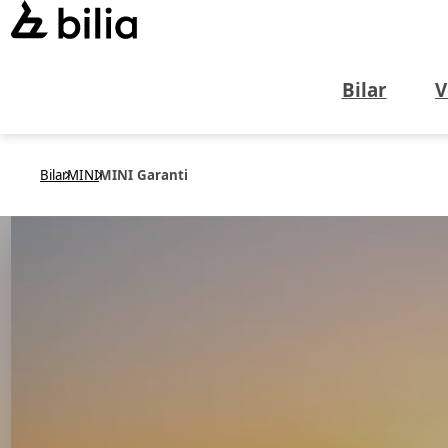
Bilar
V
Bilar
MINI
MINI Garanti