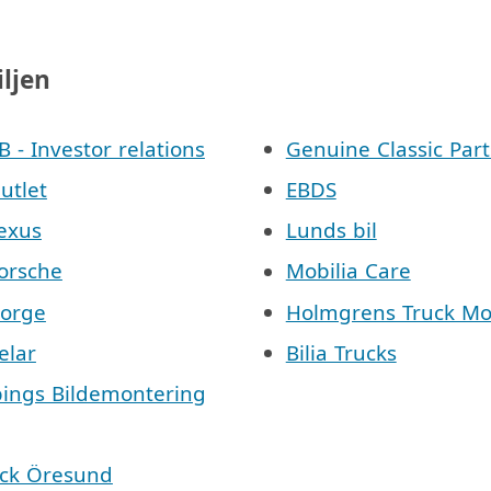
iljen
AB - Investor relations
Genuine Classic Part
Outlet
EBDS
Lexus
Lunds bil
Porsche
Mobilia Care
Norge
Holmgrens Truck Mo
elar
Bilia Trucks
pings Bildemontering
äck Öresund