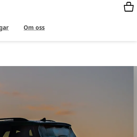
gar
Om oss