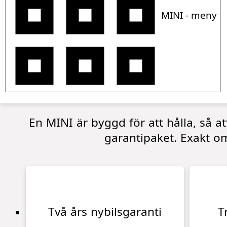
MINI - meny
En MINI är byggd för att hålla, så a
garantipaket. Exakt om
Två års nybilsgaranti
T