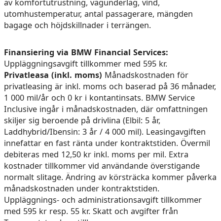
av komfortutrustning, vägunderlag, vind,
utomhustemperatur, antal passagerare, mängden
bagage och höjdskillnader i terrängen.
Finansiering via BMW Financial Services:
Uppläggningsavgift tillkommer med 595 kr.
Privatleasa (inkl. moms)
Månadskostnaden för
privatleasing är inkl. moms och baserad på 36 månader,
1 000 mil/år och 0 kr i kontantinsats. BMW Service
Inclusive ingår i månadskostnaden, där omfattningen
skiljer sig beroende på drivlina (Elbil: 5 år,
Laddhybrid/Ibensin: 3 år / 4 000 mil). Leasingavgiften
innefattar en fast ränta under kontraktstiden. Övermil
debiteras med 12,50 kr inkl. moms per mil. Extra
kostnader tillkommer vid användande överstigande
normalt slitage. Ändring av körsträcka kommer påverka
månadskostnaden under kontraktstiden.
Uppläggnings- och administrationsavgift tillkommer
med 595 kr resp. 55 kr. Skatt och avgifter från