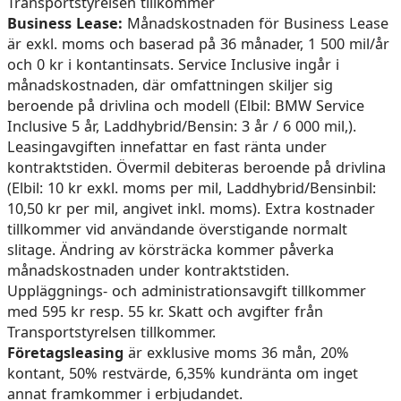
Transportstyrelsen tillkommer
Business Lease:
Månadskostnaden för Business Lease
är exkl. moms och baserad på 36 månader, 1 500 mil/år
och 0 kr i kontantinsats. Service Inclusive ingår i
månadskostnaden, där omfattningen skiljer sig
beroende på drivlina och modell (Elbil: BMW Service
Inclusive 5 år, Laddhybrid/Bensin: 3 år / 6 000 mil,).
Leasingavgiften innefattar en fast ränta under
kontraktstiden. Övermil debiteras beroende på drivlina
(Elbil: 10 kr exkl. moms per mil, Laddhybrid/Bensinbil:
10,50 kr per mil, angivet inkl. moms). Extra kostnader
tillkommer vid användande överstigande normalt
slitage. Ändring av körsträcka kommer påverka
månadskostnaden under kontraktstiden.
Uppläggnings- och administrationsavgift tillkommer
med 595 kr resp. 55 kr. Skatt och avgifter från
Transportstyrelsen tillkommer.
Företagsleasing
är exklusive moms 36 mån, 20%
kontant, 50% restvärde, 6,35% kundränta om inget
annat framkommer i erbjudandet.