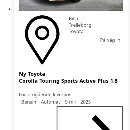
Bilia
Trelleborg
Toyota
På väg in
Ny
Toyota
Corolla Touring Sports Active Plus 1.8
För omgående leverans
Drivmedel
Drivmedel
Miltal
årsmodell
Bensin
Automat
5 mil
2025