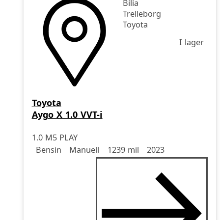
Bilia
Trelleborg
Toyota
I lager
Toyota
Aygo X 1.0 VVT-i
1.0 M5 PLAY
Drivmedel
Drivmedel
Miltal
årsmodell
Bensin
Manuell
1239 mil
2023