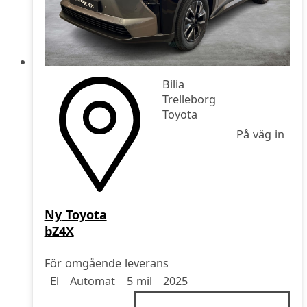
Bilia
Trelleborg
Toyota
På väg in
Ny
Toyota
bZ4X
För omgående leverans
Drivmedel
Drivmedel
Miltal
årsmodell
El
Automat
5 mil
2025