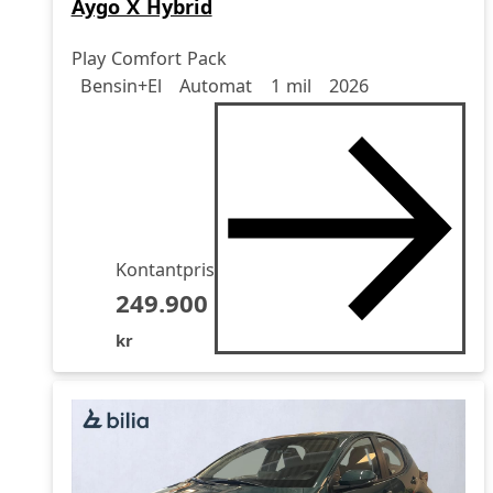
Aygo X Hybrid
Play Comfort Pack
Drivmedel
Drivmedel
Miltal
årsmodell
Bensin+El
Automat
1 mil
2026
Kontantpris
249.900
kr