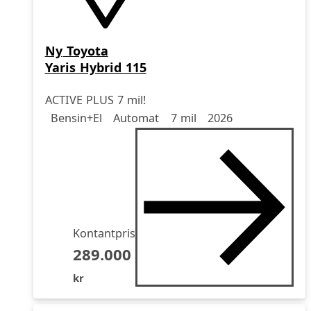
Ny
Toyota
Yaris Hybrid 115
ACTIVE PLUS 7 mil!
Drivmedel
Drivmedel
Miltal
årsmodell
Bensin+El
Automat
7 mil
2026
Kontantpris
289.000
kr