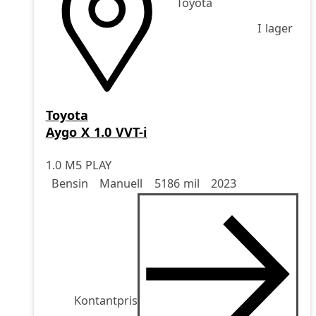
Toyota
I lager
Toyota
Aygo X 1.0 VVT-i
1.0 M5 PLAY
Drivmedel
Drivmedel
Miltal
årsmodell
Bensin
Manuell
5186 mil
2023
Kontantpris