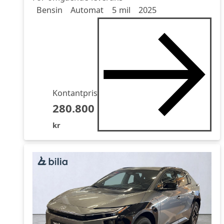
Drivmedel
Drivmedel
Miltal
årsmodell
Bensin
Automat
5 mil
2025
Kontantpris
280.800
kr