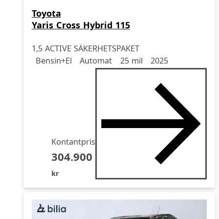
Toyota
Yaris Cross Hybrid 115
1,5 ACTIVE SÄKERHETSPAKET
Drivmedel
Drivmedel
Miltal
årsmodell
Bensin+El
Automat
25 mil
2025
Kontantpris
304.900
kr