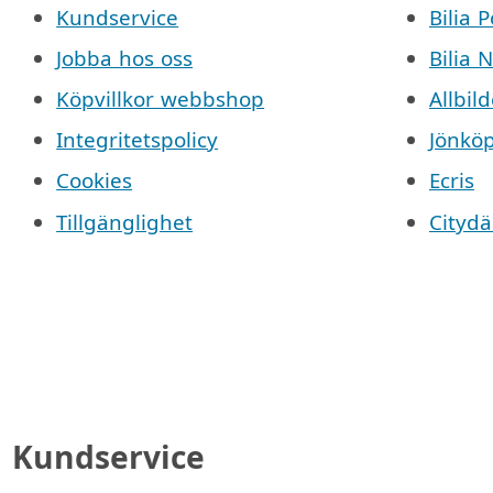
Kundservice
Bilia 
Jobba hos oss
Bilia 
Köpvillkor webbshop
Allbild
Integritetspolicy
Jönkö
Cookies
Ecris
Tillgänglighet
Cityd
Kundservice