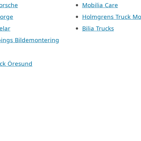
Porsche
Mobilia Care
Norge
Holmgrens Truck Mo
elar
Bilia Trucks
pings Bildemontering
äck Öresund