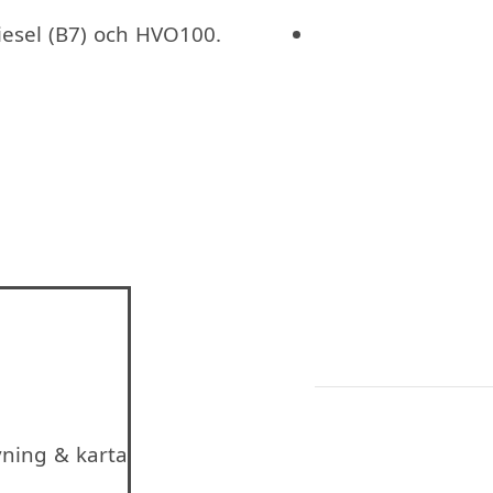
Diesel (B7) och HVO100.
vning & karta