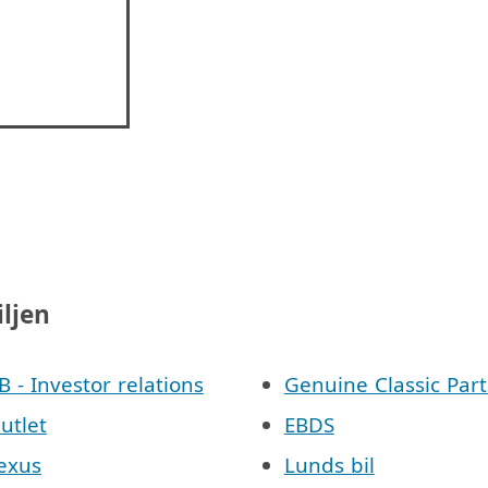
iljen
AB - Investor relations
Genuine Classic Part
Outlet
EBDS
Lexus
Lunds bil