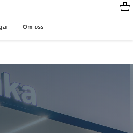
gar
Om oss