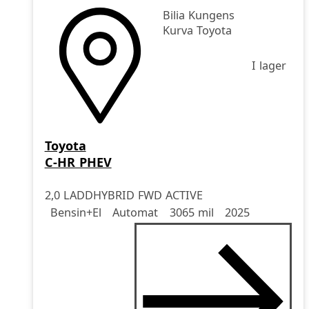
Bilia Kungens
Kurva Toyota
I lager
Toyota
C-HR PHEV
2,0 LADDHYBRID FWD ACTIVE
Drivmedel
Drivmedel
Miltal
årsmodell
Bensin+El
Automat
3065 mil
2025