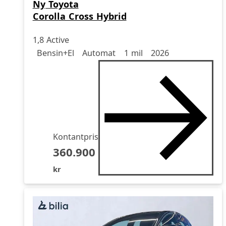
Ny
Toyota
Corolla Cross Hybrid
1,8 Active
Drivmedel
Drivmedel
Miltal
årsmodell
Bensin+El
Automat
1 mil
2026
Kontantpris
360.900
kr