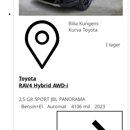
Bilia Kungens
Kurva Toyota
I lager
Toyota
RAV4 Hybrid AWD-i
2,5 GR SPORT JBL PANORAMA
Drivmedel
Drivmedel
Miltal
årsmodell
Bensin+El
Automat
4106 mil
2023