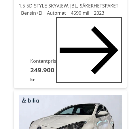
1,5 5D STYLE SKYVIEW, JBL, SÄKERHETSPAKET
Drivmedel
Drivmedel
Miltal
årsmodell
Bensin+El
Automat
4590 mil
2023
Kontantpris
249.900
kr