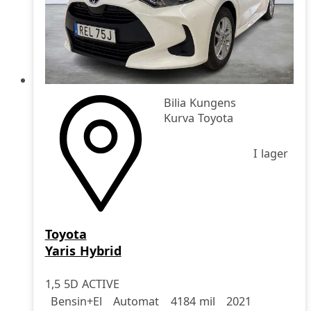
Bilia Kungens
Kurva Toyota
I lager
Toyota
Yaris Hybrid
1,5 5D ACTIVE
Drivmedel
Drivmedel
Miltal
årsmodell
Bensin+El
Automat
4184 mil
2021