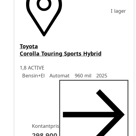
I lager
Toyota
Corolla Touring Sports Hybrid
1,8 ACTIVE
Drivmedel
Drivmedel
Miltal
årsmodell
Bensin+El
Automat
960 mil
2025
Kontantpris
298.900