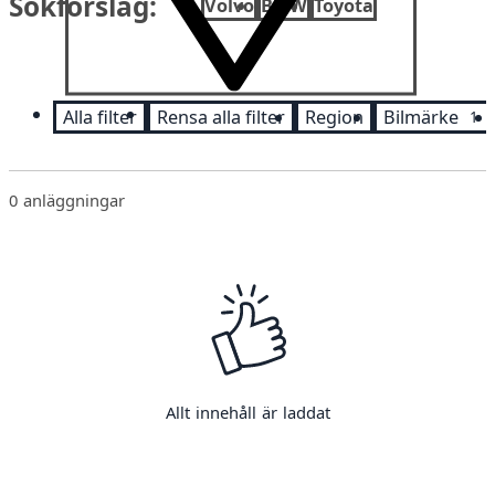
Sökförslag:
Volvo
BMW
Toyota
Alla filter
Rensa alla filter
Region
Bilmärke
1
0
anläggningar
Allt innehåll är laddat