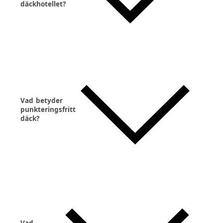
däckhotellet?
Vad betyder
punkteringsfritt
däck?
Vad