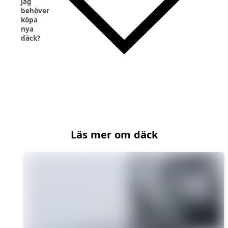
jag
behöver
köpa
nya
däck?
Läs mer om däck