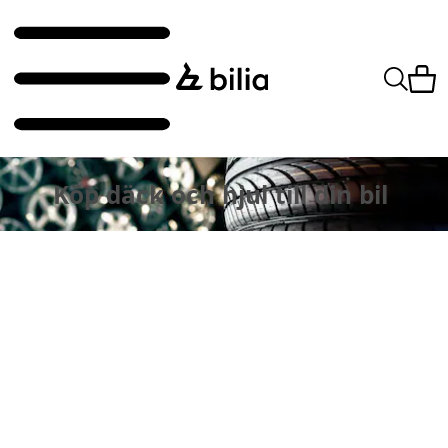
Köp däck och hjul till din bil