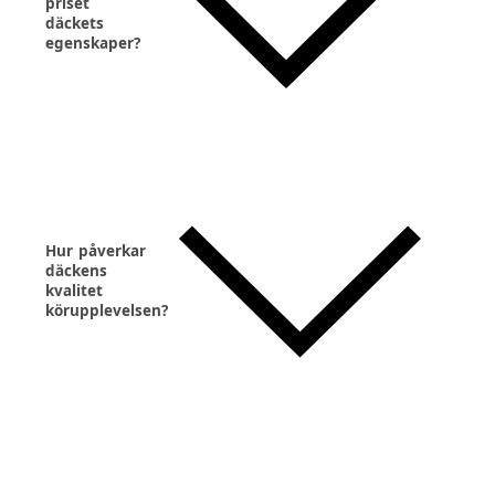
priset
däckets
egenskaper?
Hur påverkar
däckens
kvalitet
körupplevelsen?