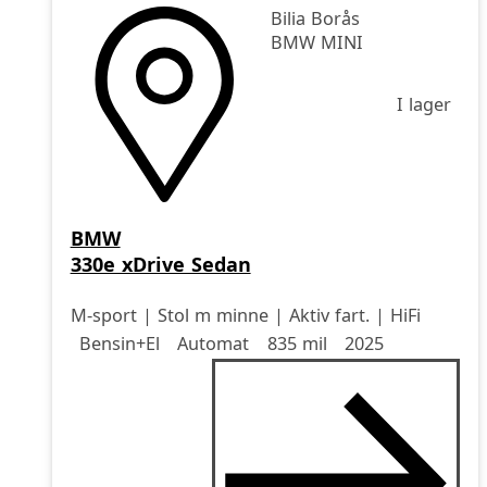
Bilia Borås
BMW MINI
I lager
BMW
330e xDrive Sedan
M-sport | Stol m minne | Aktiv fart. | HiFi
Drivmedel
Drivmedel
Miltal
årsmodell
Bensin+El
Automat
835 mil
2025