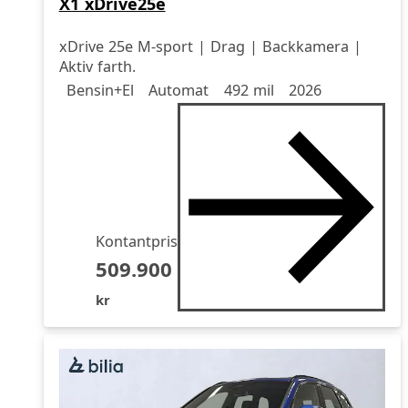
X1 xDrive25e
xDrive 25e M-sport | Drag | Backkamera |
Aktiv farth.
Drivmedel
Drivmedel
Miltal
årsmodell
Bensin+El
Automat
492 mil
2026
Kontantpris
509.900
kr