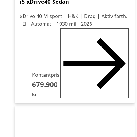
i5 xDrive40 Sedan
xDrive 40 M-sport | H&K | Drag | Aktiv farth.
Drivmedel
Drivmedel
Miltal
årsmodell
El
Automat
1030 mil
2026
Kontantpris
679.900
kr