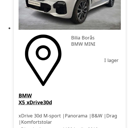
Bilia Borås
BMW MINI
I lager
BMW
X5 xDrive30d
xDrive 30d M-sport |Panorama |B&W |Drag
|Komfortstolar
Drivmedel
Drivmedel
Miltal
årsmodell