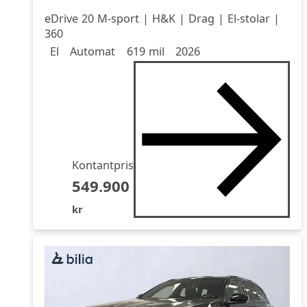
eDrive 20 M-sport | H&K | Drag | El-stolar |
360
Drivmedel
Drivmedel
Miltal
årsmodell
El
Automat
619 mil
2026
Kontantpris
549.900
kr