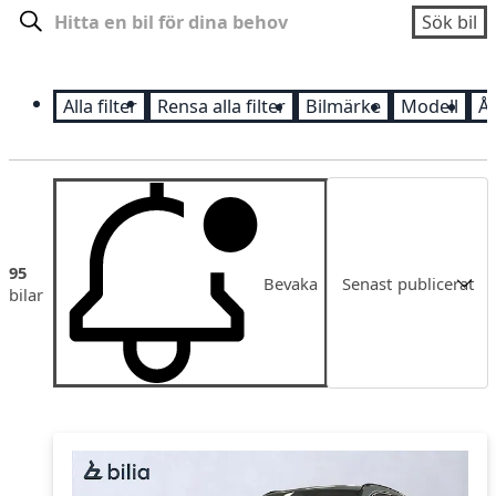
Sök
Sök bil
Alla filter
Rensa alla filter
Bilmärke
Modell
Å
Sortering
95
Bevaka
Senast publicerat
bilar
Senast publicerat
Pris
Pris fallande