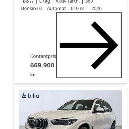
| B&W | Drag | Aktiv farth. | 360
Drivmedel
Drivmedel
Miltal
årsmodell
Bensin+El
Automat
610 mil
2026
Kontantpris
669.900
kr