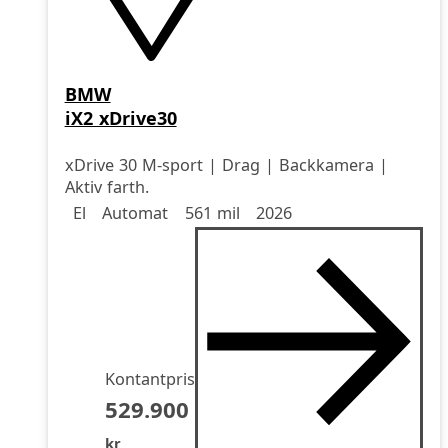
BMW
iX2 xDrive30
xDrive 30 M-sport | Drag | Backkamera |
Aktiv farth.
Drivmedel
Drivmedel
Miltal
årsmodell
El
Automat
561 mil
2026
Kontantpris
529.900
kr