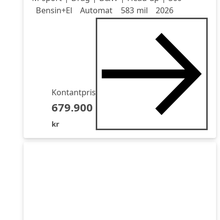
Drivmedel
Drivmedel
Miltal
årsmodell
Bensin+El
Automat
583 mil
2026
Kontantpris
679.900
kr