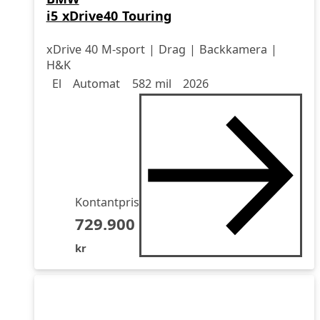
i5 xDrive40 Touring
xDrive 40 M-sport | Drag | Backkamera |
H&K
Drivmedel
Drivmedel
Miltal
årsmodell
El
Automat
582 mil
2026
Kontantpris
729.900
kr