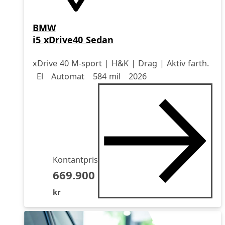
BMW
i5 xDrive40 Sedan
xDrive 40 M-sport | H&K | Drag | Aktiv farth.
Drivmedel
Drivmedel
Miltal
årsmodell
El
Automat
584 mil
2026
Kontantpris
669.900
kr