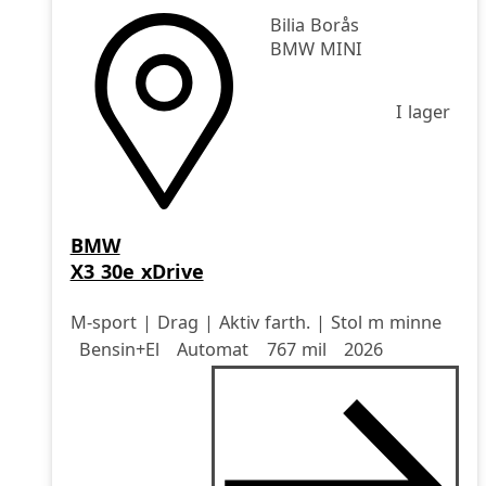
Bilia Borås
BMW MINI
I lager
BMW
X3 30e xDrive
M-sport | Drag | Aktiv farth. | Stol m minne
Drivmedel
Drivmedel
Miltal
årsmodell
Bensin+El
Automat
767 mil
2026