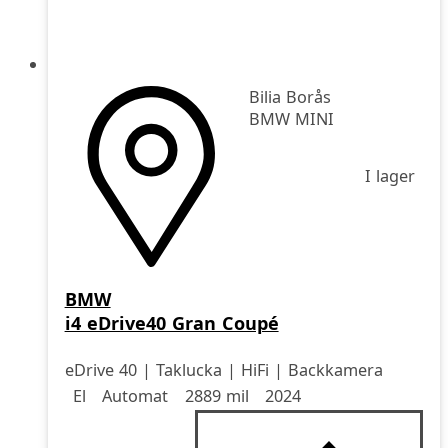
Bilia Borås
BMW MINI
I lager
BMW
i4 eDrive40 Gran Coupé
eDrive 40 | Taklucka | HiFi | Backkamera
Drivmedel
Drivmedel
Miltal
årsmodell
El
Automat
2889 mil
2024