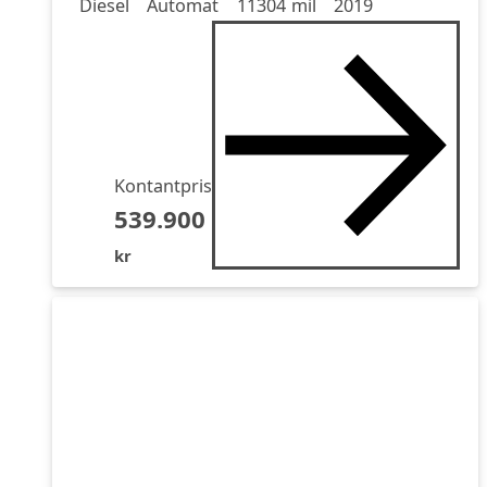
Diesel
Automat
11304 mil
2019
Kontantpris
539.900
kr