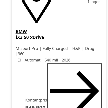
I lager
BMW
iX3 50 xDrive
M-sport Pro | Fully Charged | H&K | Drag
|360
Drivmedel
Drivmedel
Miltal
årsmodell
El
Automat
540 mil
2026
Kontantpris
949.900