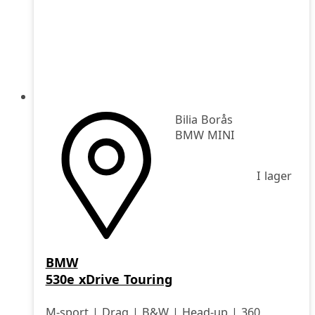
Bilia Borås
BMW MINI
I lager
BMW
530e xDrive Touring
M-sport | Drag | B&W | Head-up | 360