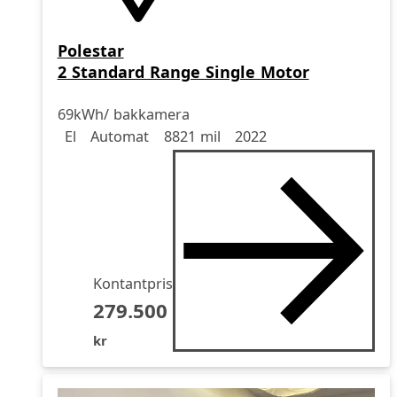
Polestar
2 Standard Range Single Motor
69kWh/ bakkamera
Drivmedel
Drivmedel
Miltal
årsmodell
El
Automat
8821 mil
2022
Kontantpris
279.500
kr