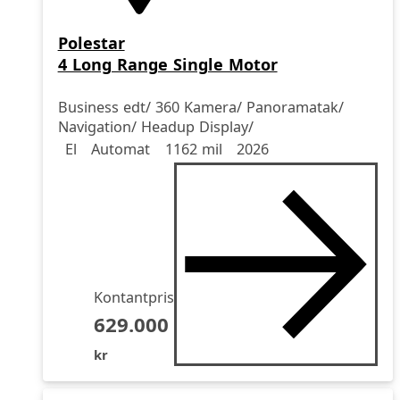
Polestar
4 Long Range Single Motor
Business edt/ 360 Kamera/ Panoramatak/
Navigation/ Headup Display/
Drivmedel
Drivmedel
Miltal
årsmodell
El
Automat
1162 mil
2026
Kontantpris
629.000
kr