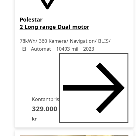
Polestar
2 Long range Dual motor
78kWh/ 360 Kamera/ Navigation/ BLIS/
Drivmedel
Drivmedel
Miltal
årsmodell
El
Automat
10493 mil
2023
Kontantpris
329.000
kr