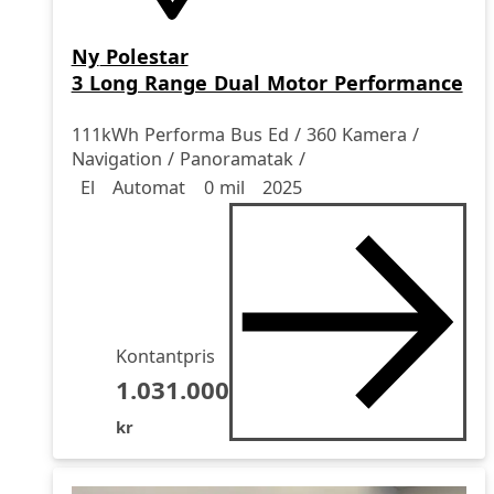
Ny
Polestar
3 Long Range Dual Motor Performance
111kWh Performa Bus Ed / 360 Kamera /
Navigation / Panoramatak /
Drivmedel
Drivmedel
Miltal
årsmodell
El
Automat
0 mil
2025
Kontantpris
1.031.000
kr