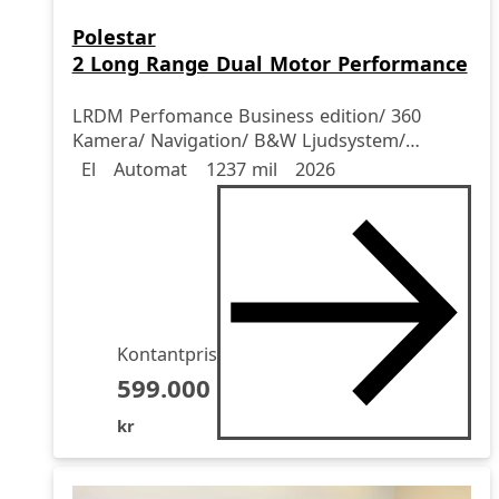
Polestar
2 Long Range Dual Motor Performance
LRDM Perfomance Business edition/ 360
Kamera/ Navigation/ B&W Ljudsystem/
Drivmedel
Drivmedel
Miltal
årsmodell
Panorama/
El
Automat
1237 mil
2026
Kontantpris
599.000
kr